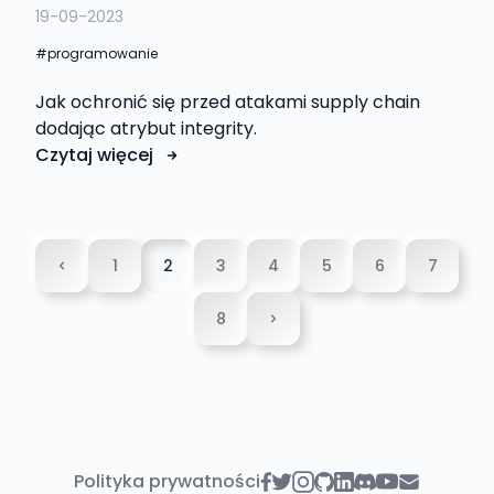
19-09-2023
programowanie
Jak ochronić się przed atakami supply chain
dodając atrybut integrity.
Czytaj więcej
1
2
3
4
5
6
7
8
Polityka prywatności