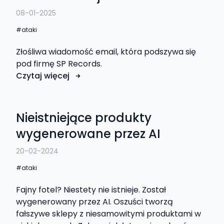
08-01-2025
ataki
Złośliwa wiadomość email, która podszywa się
pod firmę SP Records.
Czytaj więcej
Nieistniejące produkty
wygenerowane przez AI
20-02-2024
ataki
Fajny fotel? Niestety nie istnieje. Został
wygenerowany przez AI. Oszuści tworzą
fałszywe sklepy z niesamowitymi produktami w